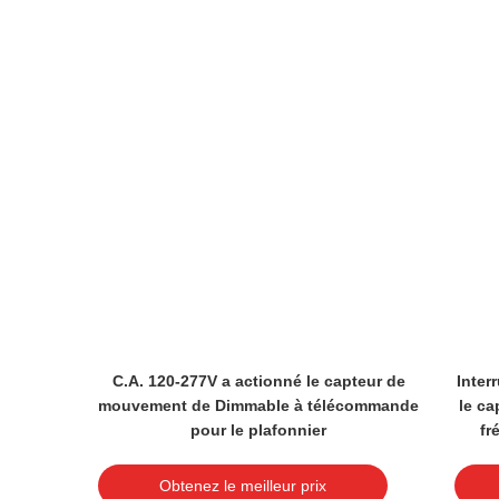
t pour
C.A. 120-277V a actionné le capteur de
Inter
r de
mouvement de Dimmable à télécommande
le c
pour le plafonnier
fr
Obtenez le meilleur prix