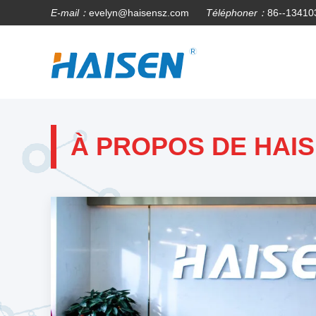
E-mail：
evelyn@haisensz.com
Téléphoner：
86--13410
À PROPOS DE HAI