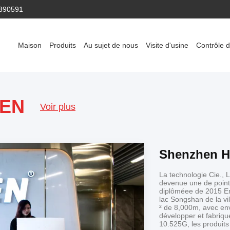
390591
Maison
Produits
Au sujet de nous
Visite d'usine
Contrôle d
SEN
Voir plus
Shenzhen H
La technologie Cie.,
devenue une de pointe
diplôméee de 2015 Ent
lac Songshan de la vi
² de 8,000m, avec en
développer et fabriq
10.525G, les produits