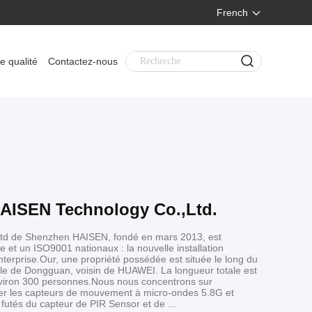
French
e qualité
Contactez-nous
AISEN Technology Co.,Ltd.
 Ltd de Shenzhen HAISEN, fondé en mars 2013, est
 et un ISO9001 nationaux : la nouvelle installation
erprise.Our, une propriété possédée est située le long du
lle de Dongguan, voisin de HUAWEI. La longueur totale est
viron 300 personnes.Nous nous concentrons sur
uer les capteurs de mouvement à micro-ondes 5.8G et
 futés du capteur de PIR Sensor et de ...