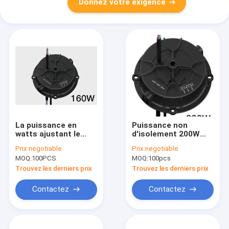
Donnez votre exigence
La puissance en
Puissance non
watts ajustant le
d'isolement 200W
rond 160W a non
autour d'interrupteur
Prix:
negotiable
Prix:
negotiable
isolé l'interrupteur à
à positions multiples
MOQ:
100PCS
MOQ:
100pcs
positions multiples
de With de
de With de
conducteur d'UFO de
Trouvez les derniers prix
Trouvez les derniers prix
conducteur d'UFO de
Highbay
Highbay de
Contactez
Contactez
puissance