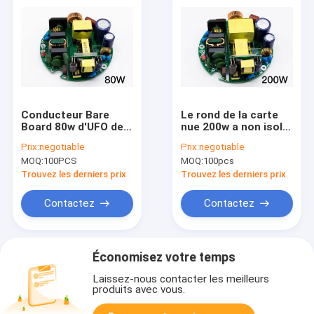
Conducteur Bare
Le rond de la carte
Board 80w d'UFO de
nue 200w a non isolé
Highbay de
le conducteur With
Prix:
negotiable
Prix:
negotiable
puissance de
Constant Current
MOQ:
100PCS
MOQ:
100pcs
Constant Current
d'UFO de Highbay de
Round Non Isolated
puissance
Trouvez les derniers prix
Trouvez les derniers prix
Contactez
Contactez
Économisez votre temps
Laissez-nous contacter les meilleurs
produits avec vous.