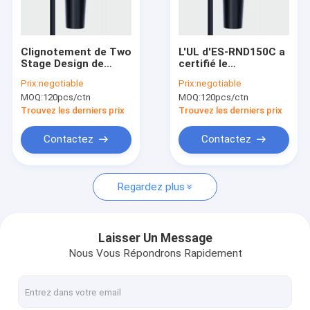
Au sujet de nous
Visite d'usine
Clignotement de Two
L'UL d'ES-RND150C a
Stage Design de
certifié le
Contrôle de qualité
conducteur d'UFO
conducteur 0-10V
Prix:
negotiable
Prix:
negotiable
d'ES-RND120C 120W
PWM d'UFO 150W
MOQ:
120pcs/ctn
MOQ:
120pcs/ctn
libre avec PFC actif
obscurcissant le
Contactez-nous
contrôle
Trouvez les derniers prix
Trouvez les derniers prix
Demandez une citation
Contactez
Contactez
Regardez plus
capteur de mouvement à micro-ondes
Capteur de mouvement de BLE
Laisser Un Message
Nous Vous Répondrons Rapidement
Capteur de mouvement de PIR
capteur de mouvement dimmable