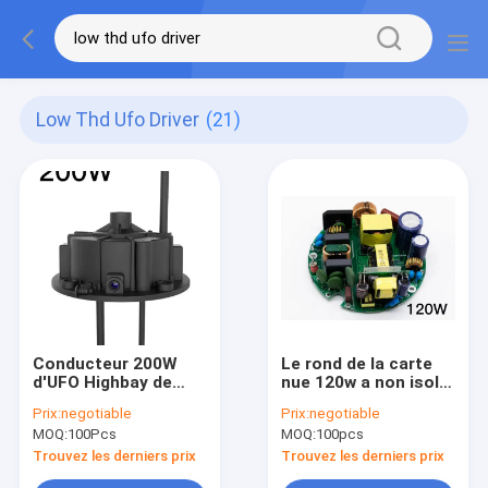
Low Thd Ufo Driver
(21)
Conducteur 200W
Le rond de la carte
d'UFO Highbay de
nue 120w a non isolé
Constant Current
le conducteur With
Prix:
negotiable
Prix:
negotiable
autour de puissance
Constant Current
MOQ:
100Pcs
MOQ:
100pcs
non d'isolement
d'UFO de Highbay de
puissance
Trouvez les derniers prix
Trouvez les derniers prix