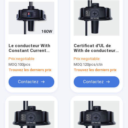
Le conducteur With
Certificat d'UL de
Constant Current
With de conducteur
d'UFO de Highbay de
d'UFO de baie d'ES-
Prix:
negotiable
Prix:
negotiable
rond de la deuxième
RND080C LED et
MOQ:
100pcs
MOQ:
120pcs/ctn
génération 160w
base élevés de
capteur
Trouvez les derniers prix
Trouvez les derniers prix
Contactez
Contactez
Maison
Produits
Vidéos