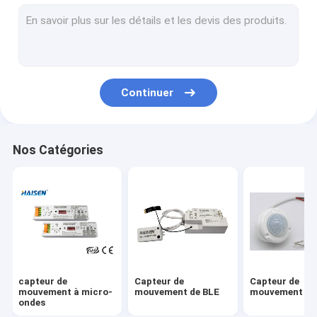
Capteur de mouvement DESSUS OUTRE de commutateur
Conducteur du secours LED de version d'UL
Capteur d'UL
Continuer
Capteur de mouvement de C.C
Capteur de mouvement de DALI
Nos Catégories
Capteur d'IC
Capteur de lumière du jour de cellule photo-électrique
Conducteur de capteur de mouvement
Télécommande intelligente universelle
capteur de
Capteur de
Capteur de
Conducteur du secours LED de version de la CE
mouvement à micro-
mouvement de BLE
mouvement de
ondes