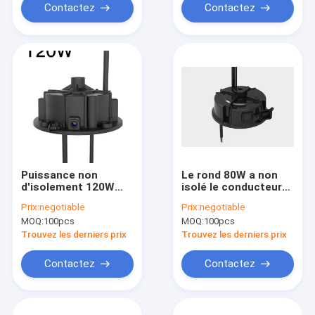
Contactez
Contactez
Puissance non
Le rond 80W a non
d'isolement 120W
isolé le conducteur
autour de
With Constant
Prix:
negotiable
Prix:
negotiable
conducteur Output
Current d'UFO de
MOQ:
100pcs
MOQ:
100pcs
Current 0.4-0.6A
Highbay de
d'UFO de Highbay
puissance
Trouvez les derniers prix
Trouvez les derniers prix
Contactez
Contactez