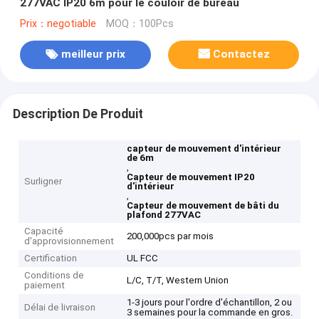
277VAC IP20 6m pour le couloir de bureau
Prix：negotiable
MOQ：100Pcs
meilleur prix
Contactez
Description De Produit
capteur de mouvement d'intérieur
de 6m
,
Capteur de mouvement IP20
Surligner
d'intérieur
,
Capteur de mouvement de bâti du
plafond 277VAC
Capacité
200,000pcs par mois
d'approvisionnement
Certification
UL FCC
Conditions de
L/C, T/T, Western Union
paiement
1-3 jours pour l'ordre d'échantillon, 2 ou
Délai de livraison
3 semaines pour la commande en gros.