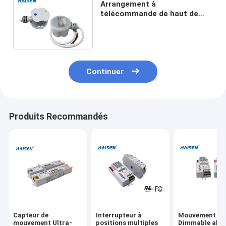
Arrangement à
télécommande de haut de
baie d'IP65 15m capteur de
mouvement imperméable de
Dimmable
Continuer
Produits Recommandés
Capteur de
Interrupteur à
Mouvement de
mouvement Ultra-
positions multiples
Dimmable all