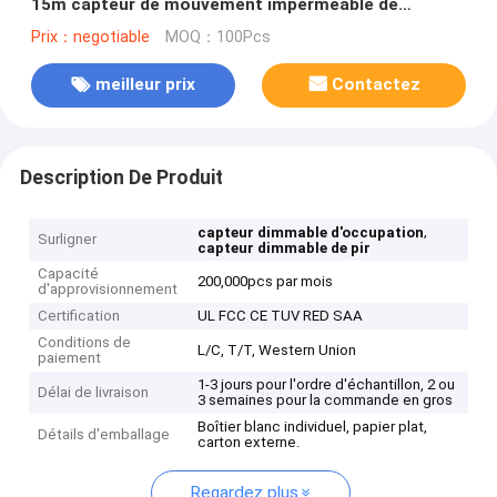
15m capteur de mouvement imperméable de
Dimmable
Prix：negotiable
MOQ：100Pcs
meilleur prix
Contactez
Description De Produit
,
capteur dimmable d'occupation
Surligner
capteur dimmable de pir
Capacité
200,000pcs par mois
d'approvisionnement
Certification
UL FCC CE TUV RED SAA
Conditions de
L/C, T/T, Western Union
paiement
1-3 jours pour l'ordre d'échantillon, 2 ou
Délai de livraison
3 semaines pour la commande en gros
Boîtier blanc individuel, papier plat,
Détails d'emballage
carton externe.
Regardez plus