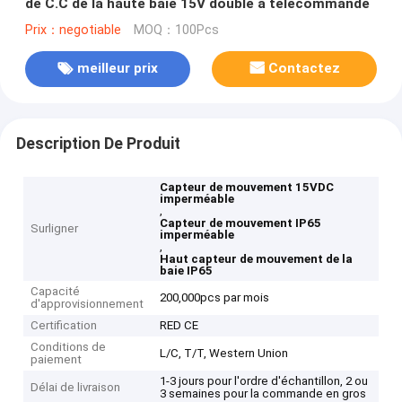
de C.C de la haute baie 15V double à télécommande
Prix：negotiable
MOQ：100Pcs
meilleur prix
Contactez
Description De Produit
Capteur de mouvement 15VDC
imperméable
,
Capteur de mouvement IP65
Surligner
imperméable
,
Haut capteur de mouvement de la
baie IP65
Capacité
200,000pcs par mois
d'approvisionnement
Certification
RED CE
Conditions de
L/C, T/T, Western Union
paiement
1-3 jours pour l'ordre d'échantillon, 2 ou
Délai de livraison
3 semaines pour la commande en gros