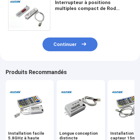
Interrupteur à positions
multiples compact de Rod
Antenna 9 de détecteur à
hyperfréquences du capteur de
mouvement 5.8GHz de C.C 12V
Continuer
Produits Recommandés
Installation facile
Longue conception
Installation du
5.8GHz à haute
distincte
capteur 15m