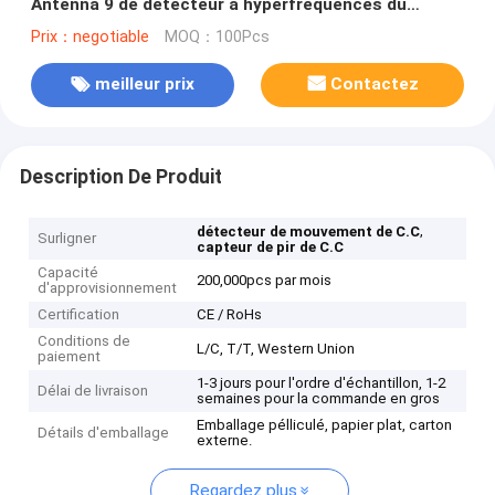
Antenna 9 de détecteur à hyperfréquences du
capteur de mouvement 5.8GHz de C.C 12V
Prix：negotiable
MOQ：100Pcs
meilleur prix
Contactez
Description De Produit
,
détecteur de mouvement de C.C
Surligner
capteur de pir de C.C
Capacité
200,000pcs par mois
d'approvisionnement
Certification
CE / RoHs
Conditions de
L/C, T/T, Western Union
paiement
1-3 jours pour l'ordre d'échantillon, 1-2
Délai de livraison
semaines pour la commande en gros
Emballage pélliculé, papier plat, carton
Détails d'emballage
externe.
Regardez plus