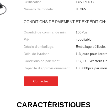
Certification:
TUV RED CE
Numéro de modèle:
HT36V
CONDITIONS DE PAIEMENT ET EXPÉDITION:
Quantité de commande min:
100Pcs
Prix:
negotiable
Détails d'emballage:
Emballage pélliculé, 
Délai de livraison:
1-3 jours pour l'ord
Conditions de paiement:
L/C, T/T, Western U
Capacité d'approvisionnement:
100,000pcs par moi
Contactez
CARACTÉRISTIQUES