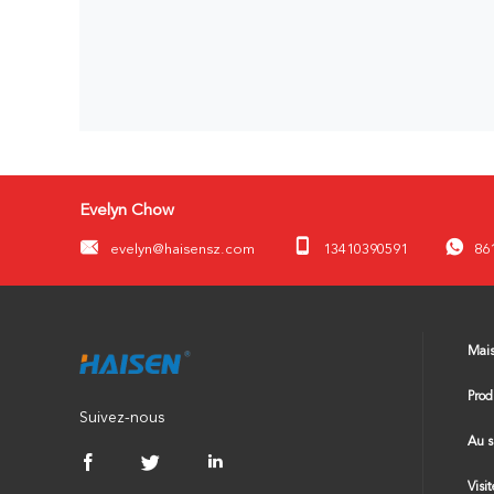
Evelyn Chow
evelyn@haisensz.com
13410390591
86
Mai
Prod
Suivez-nous
Au s
Visi