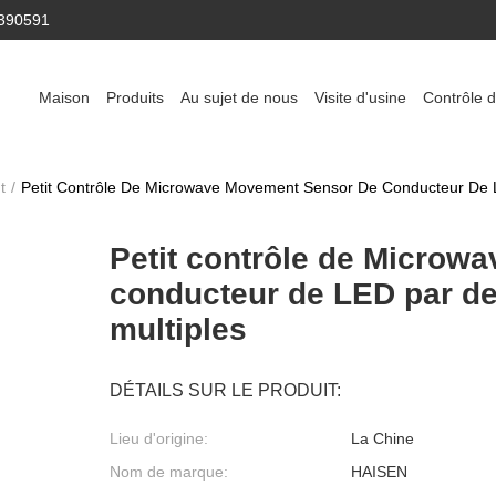
390591
Maison
Produits
Au sujet de nous
Visite d'usine
Contrôle d
t
/
Petit Contrôle De Microwave Movement Sensor De Conducteur De LE
Petit contrôle de Microw
conducteur de LED par des
multiples
DÉTAILS SUR LE PRODUIT:
Lieu d'origine:
La Chine
Nom de marque:
HAISEN