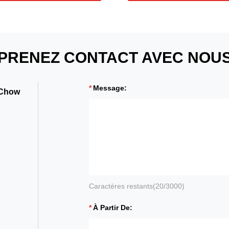
PRENEZ CONTACT AVEC NOU
Message:
 Chow
Caractères restants(
20
/3000)
À Partir De: