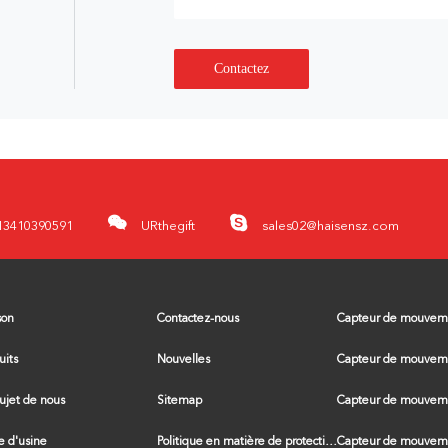
Contactez
13410390591
URthegift
sales02@haisensz.com
son
Contactez-nous
uits
Nouvelles
ujet de nous
Sitemap
te d'usine
Politique en matière de protection de la vie privée