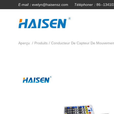
E-mail：
evelyn@haisensz.com
Téléphoner：
86--13410
Aperçu
/
Produits
/
Conducteur De Capteur De Mouvemen