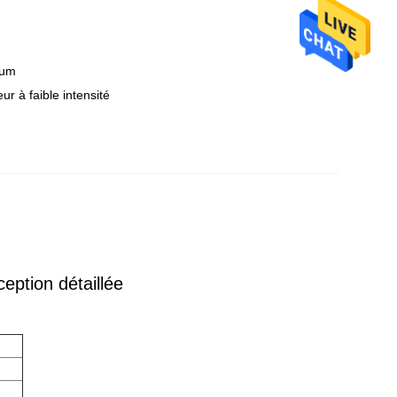
mum
r à faible intensité
tion détaillée