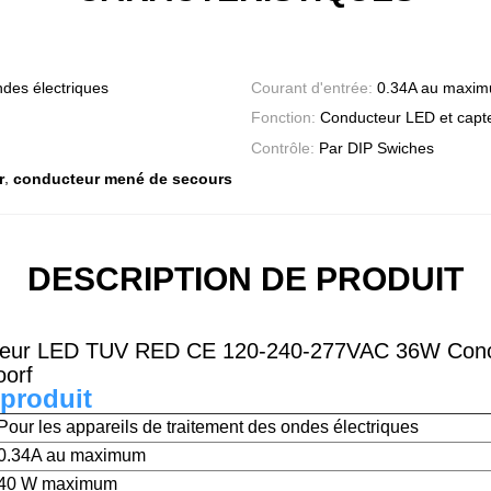
ndes électriques
Courant d'entrée:
0.34A au maxi
Fonction:
Conducteur LED et capteu
Contrôle:
Par DIP Swiches
,
r
conducteur mené de secours
DESCRIPTION DE PRODUIT
teur LED TUV RED CE 120-240-277VAC 36W Concep
oorf
 produit
Pour les appareils de traitement des ondes électriques
0.34A au maximum
40 W maximum