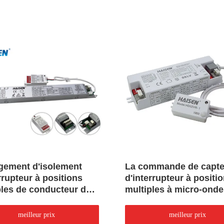
gement d'isolement
La commande de capte
rrupteur à positions
d'interrupteur à positi
ples de conducteur de
multiples à micro-onde
ur de mouvement de la
5.8GHz a détaché la
ion 36W
conception deux dans
meilleur prix
meilleur prix