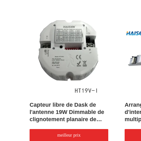
du
Capteur libre de Dask de
Arran
l'antenne 19W Dimmable de
d'inte
de
clignotement planaire de
multi
capteur de mouvement
capte
solut
meilleur prix