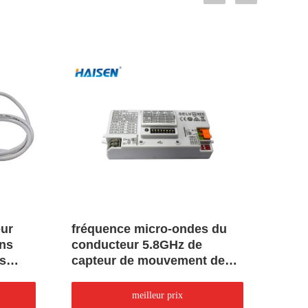
ur
fréquence micro-ondes du
Capt
ons
conducteur 5.8GHz de
l'an
s
capteur de mouvement de
clig
18W Dimmable
capt
 une
meilleur prix