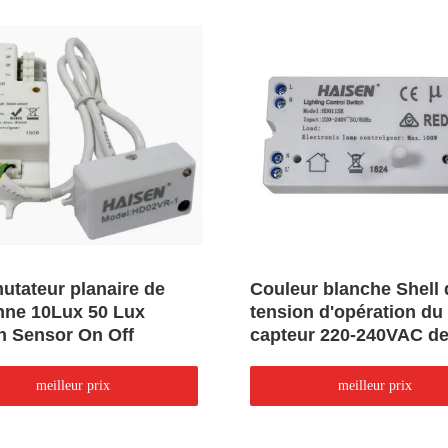
tateur planaire de
Couleur blanche Shell 
enne 10Lux 50 Lux
tension d'opération du
n Sensor On Off
capteur 220-240VAC d
Antenna On Off Switch
meilleur prix
meilleur prix