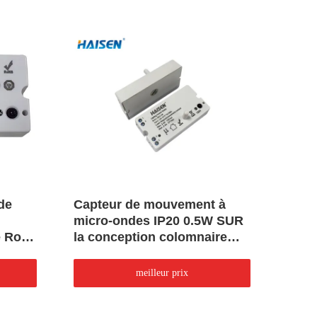
de
Capteur de mouvement à
Allu
micro-ondes IP20 0.5W SUR
mouv
e Rod
la conception colomnaire
100W
d'antenne de commutateur
facul
comm
meilleur prix