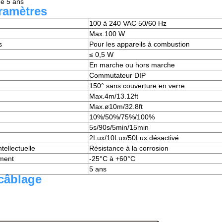
 de 5 ans
ramètres
100 à 240 VAC 50/60 Hz
Max.100 W
s
Pour les appareils à combustion
≤ 0,5 W
En marche ou hors marche
Commutateur DIP
150° sans couverture en verre
Max.4m/13.12ft
Max.ø10m/32.8ft
10%/50%/75%/100%
5s/90s/5min/15min
2Lux/10Lux/50Lux désactivé
ntellectuelle
Résistance à la corrosion
ment
-25°C à +60°C
5 ans
câblage