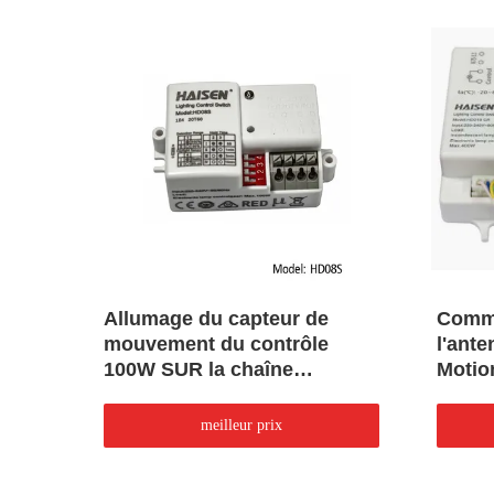
à
Allumage du capteur de
Commu
 SUR
mouvement du contrôle
l'ant
e
100W SUR la chaîne
Motio
eur
facultative de détection de
commutateur
meilleur prix