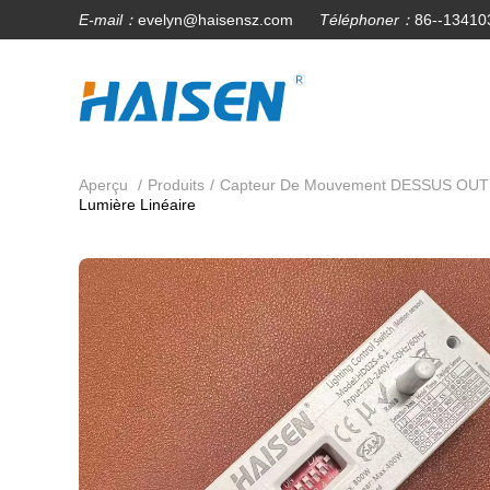
E-mail：
evelyn@haisensz.com
Téléphoner：
86--13410
Aperçu
/
Produits
/
Capteur De Mouvement DESSUS OUT
Lumière Linéaire