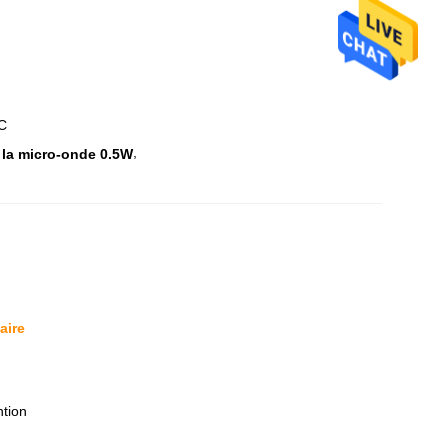
C
,
 la micro-onde 0.5W
aire
ntion