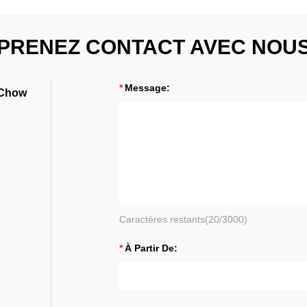
PRENEZ CONTACT AVEC NOU
Message:
 Chow
Caractères restants(
20
/3000)
À Partir De: