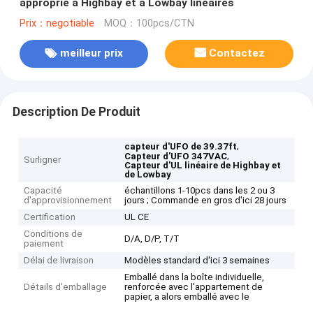
approprié à Highbay et à Lowbay linéaires
Prix：negotiable
MOQ：100pcs/CTN
meilleur prix
Contactez
Description De Produit
,
capteur d'UFO de 39.37ft
,
Capteur d'UFO 347VAC
Surligner
Capteur d'UL linéaire de Highbay et
de Lowbay
Capacité
échantillons 1-10pcs dans les 2 ou 3
d'approvisionnement
jours ; Commande en gros d'ici 28 jours
Certification
UL CE
Conditions de
D/A, D/P, T/T
paiement
Délai de livraison
Modèles standard d'ici 3 semaines
Emballé dans la boîte individuelle,
Détails d'emballage
renforcée avec l'appartement de
papier, a alors emballé avec le