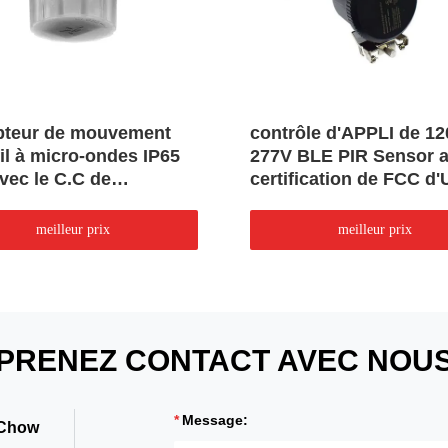
pteur de mouvement
contrôle d'APPLI de 1
il à micro-ondes IP65
277V BLE PIR Sensor a
vec le C.C de
certification de FCC d'
ooth a entré
meilleur prix
meilleur prix
PRENEZ CONTACT AVEC NOU
Message:
 Chow