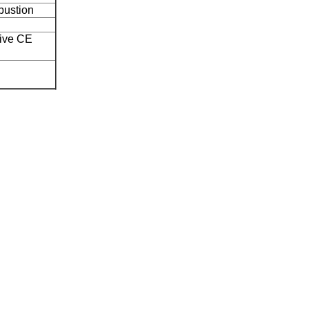
bustion
tive CE
n