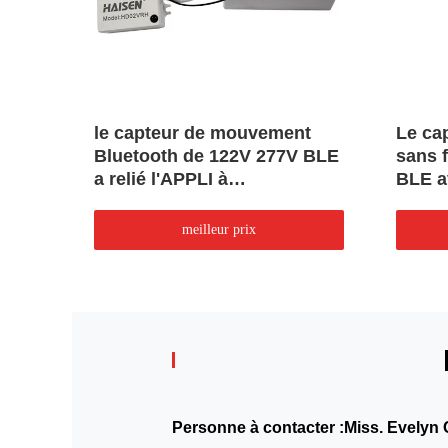
oth
le capteur de mouvement
Le ca
igent
Bluetooth de 122V 277V BLE
sans f
a relié l'APPLI à
BLE a
télécommande
Bluet
meilleur prix
Personne à contacter :
Miss. Evelyn