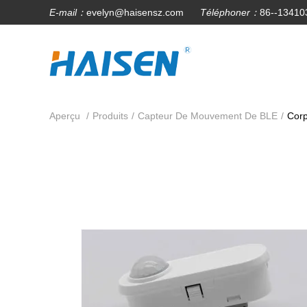
E-mail：
evelyn@haisensz.com
Téléphoner：
86--13410
Aperçu
/
Produits
/
Capteur De Mouvement De BLE
/
Corp