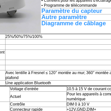
• Convient pour les appareils d'éclairage
• Programme de télécommande
Paramètre du capteur
Autre paramètre
Diagramme de câblage
25%/50%/75%/100%
ent
Avec lentille à Fresnel ≤ 120° montée au mur; 360° montée 
plafond
Une application Bluetooth
Voltage d'entrée
10.5 à 15 V de courant c
Pour les appareils à co
Actuel
numérique
Contrôle
DIM 0 à 10 V
Connecteur rapide
+12V,GND,DIM+