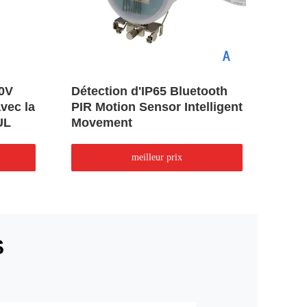
20V
Détection d'IP65 Bluetooth
le c
vec la
PIR Motion Sensor Intelligent
Blue
UL
Movement
a rel
télé
meilleur prix
S