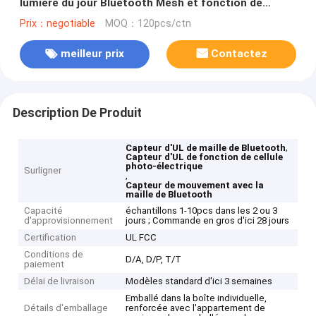
lumière du jour Bluetooth Mesh et fonction de
cellule photoélectrique
Prix：negotiable
MOQ：120pcs/ctn
meilleur prix
Contactez
Description De Produit
,
Capteur d'UL de maille de Bluetooth
Capteur d'UL de fonction de cellule
photo-électrique
Surligner
,
Capteur de mouvement avec la
maille de Bluetooth
Capacité
échantillons 1-10pcs dans les 2 ou 3
d'approvisionnement
jours ; Commande en gros d'ici 28 jours
Certification
UL FCC
Conditions de
D/A, D/P, T/T
paiement
Délai de livraison
Modèles standard d'ici 3 semaines
Emballé dans la boîte individuelle,
Détails d'emballage
renforcée avec l'appartement de