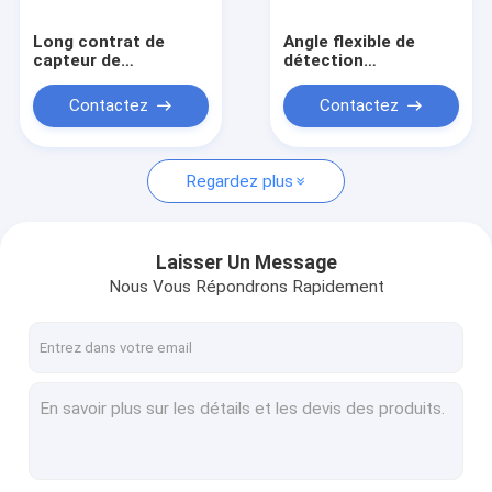
Long contrat de
Angle flexible de
capteur de
détection
mouvement de pièce
d'installation de
de distance de
capteur de
Contactez
Contactez
détection pour la
mouvement facile de
lumière d'entrepôt
Dimmable
Regardez plus
Laisser Un Message
Nous Vous Répondrons Rapidement
Maison
Produits
Vidéos