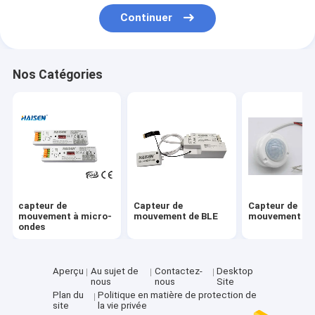
Au sujet de nous
Continuer
Visite d'usine
Nos Catégories
Contrôle de qualité
Contactez-nous
Demandez une citation
capteur de mouvement à micro-ondes
capteur de
Capteur de
Capteur de
mouvement à micro-
mouvement de BLE
mouvement de
ondes
Capteur de mouvement de BLE
Capteur de mouvement de PIR
Aperçu
Au sujet de
Contactez-
Desktop
nous
nous
Site
capteur de mouvement dimmable
Plan du
Politique en matière de protection de
site
la vie privée