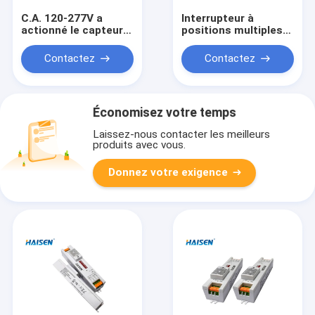
C.A. 120-277V a
Interrupteur à
actionné le capteur
positions multiples
de mouvement de
plaçant le capteur de
Dimmable à
mouvement 5.8GHz à
Contactez
Contactez
télécommande pour
haute fréquence de
le plafonnier
Dimmable de
contrôle
Économisez votre temps
Laissez-nous contacter les meilleurs
produits avec vous.
Donnez votre exigence