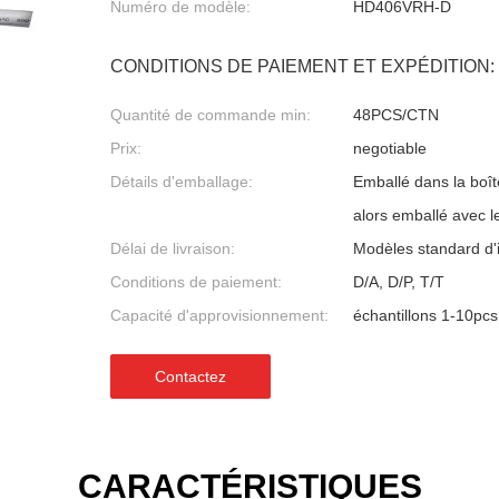
Numéro de modèle:
HD406VRH-D
CONDITIONS DE PAIEMENT ET EXPÉDITION:
Quantité de commande min:
48PCS/CTN
Prix:
negotiable
Détails d'emballage:
Emballé dans la boît
alors emballé avec l
Délai de livraison:
Modèles standard d'
Conditions de paiement:
D/A, D/P, T/T
Capacité d'approvisionnement:
échantillons 1-10pcs
Contactez
CARACTÉRISTIQUES