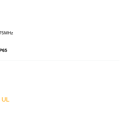
75MHz
IP65
 UL