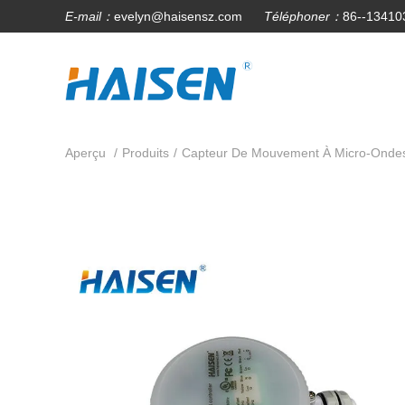
E-mail：
evelyn@haisensz.com
Téléphoner：
86--13410
Aperçu
/
Produits
/
Capteur De Mouvement À Micro-Onde