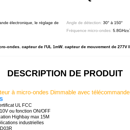
nde électronique, le réglage de
Angle de détection:
30° à 150°
Fréquence micro-ondes:
5.8GHz±
,
,
cro-ondes
capteur de l'UL 1mW
capteur de mouvement de 277V 
DESCRIPTION DE PRODUIT
teur à micro-ondes Dimmable avec télécommande
s
rtificat UL FCC
0-10V ou fonction ON/OFF
ication Highbay max 15M
lications industrielles
HD03R