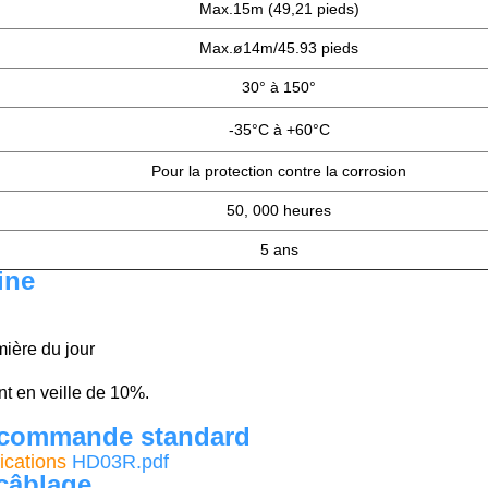
Max.15m (49,21 pieds)
Max.ø14m/45.93 pieds
30° à 150°
-35°C à +60°C
Pour la protection contre la corrosion
50, 000 heures
5 ans
ine
mière du jour
t en veille de 10%.
lécommande standard
ications
HD03R.pdf
câblage