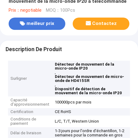
mouvement de la micro-onde IP20 à télécommande
Prix：negotiable
MOQ：100Pcs
meilleur prix
Contactez
Description De Produit
Détecteur de mouvement de la
micro-onde IP20
,
Détecteur de mouvement de micro-
Surligner
onde de HD415SR
,
Dispositif de détection de
mouvement de la micro-onde IP20
Capacité
100000pcs par mois
d'approvisionnement
Certification
CE RoHS
Conditions de
L/C, T/T, Western Union
paiement
1-3 jours pour l'ordre d'échantillon, 1-2
Délai de livraison
semaines pour la commande en gros